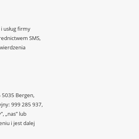
i usług firmy
średnictwem SMS,
twierdzenia
6 5035 Bergen,
jny: 999 285 937,
”, „nas” lub
iu i jest dalej