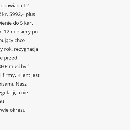
odnawiana 12
 kr. 5992,- plus
enie do 5 kart
e 12 miesięcy po
pujący chce
 rok, rezygnacja
ce przed
BHP musi być
firmy. Klient jest
pisami. Nasz
ulacji, a nie
mu
ywie okresu