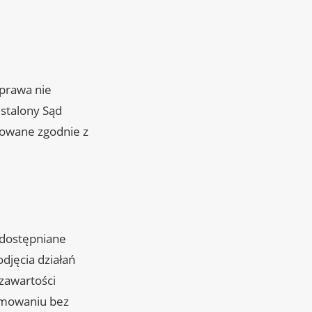
sprawa nie
ustalony Sąd
towane zgodnie z
udostępniane
djęcia działań
zawartości
ramowaniu bez