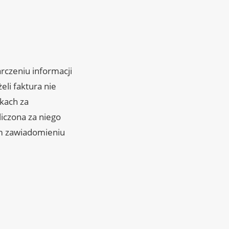
arczeniu informacji
eli faktura nie
tkach za
liczona za niego
im zawiadomieniu