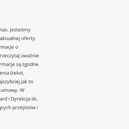
nas. Jesteśmy
ktualnej oferty.
rmacje o
rzeczytaj uważnie
ormacje są zgodne
nia (tekst,
szybciej jak to
iu umowy. W
rd i Dyrekcja ds.
ących przepisów i