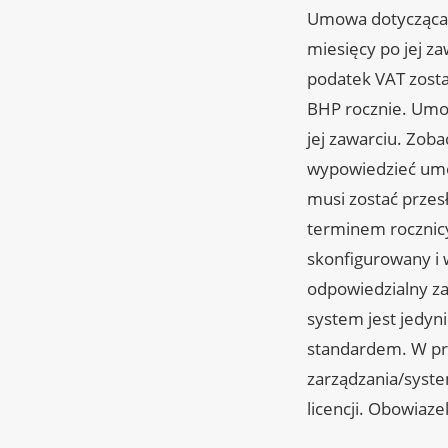
Umowa dotycząca 
miesięcy po jej za
podatek VAT zosta
BHP rocznie. Umo
jej zawarciu. Zob
wypowiedzieć umow
musi zostać przes
terminem rocznic
skonfigurowany i w
odpowiedzialny za
system jest jedyn
standardem. W prz
zarządzania/syst
licencji. Obowiaz