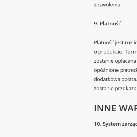
zezwolenia.
9.
Płatność
Płatność jest rozl
o produkcie. Termi
zostanie opłacana
opóźnione płatnośc
dodatkowa opłata
zostanie przekaza
INNE WA
10. System zarzą