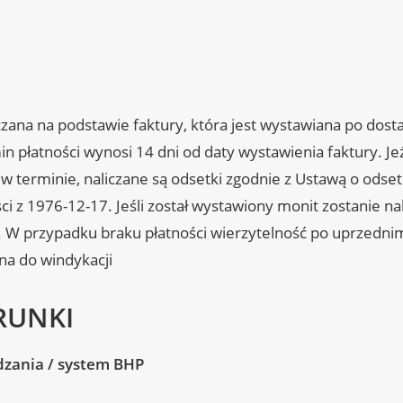
iczana na podstawie faktury, która jest wystawiana po dost
n płatności wynosi 14 dni od daty wystawienia faktury. Jeż
 w terminie, naliczane są odsetki zgodnie z Ustawą o odse
i z 1976-12-17. Jeśli został wystawiony monit zostanie na
. W przypadku braku płatności wierzytelność po uprzedn
na do windykacji
RUNKI
dzania / system BHP