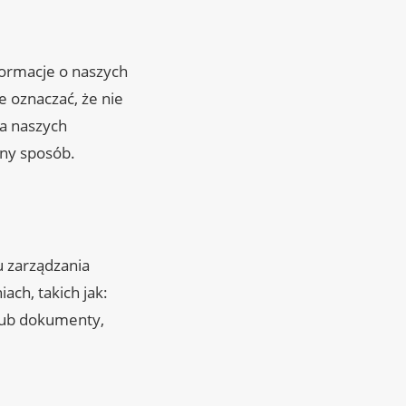
ormacje o naszych
 oznaczać, że nie
a naszych
nny sposób.
u zarządzania
ch, takich jak:
 lub dokumenty,