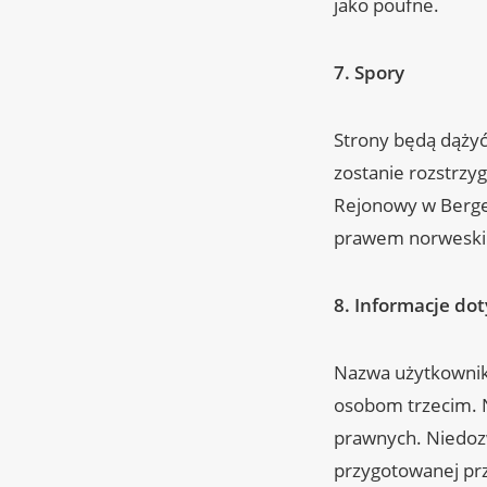
jako poufne.
7.
Spory
Strony będą dążyć
zostanie rozstrzyg
Rejonowy w Bergen
prawem norwesk
8. Informacje do
Nazwa użytkownika
osobom trzecim. N
prawnych. Niedozw
przygotowanej prz