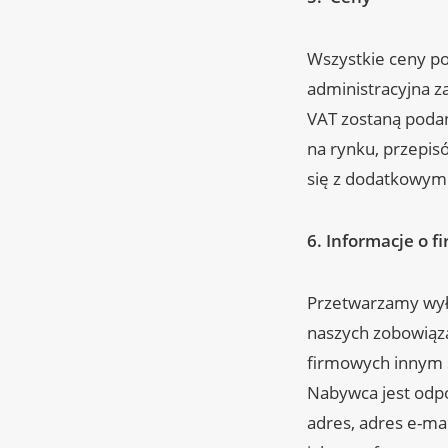
Wszystkie ceny p
administracyjna z
VAT zostaną poda
na rynku, przepis
się z dodatkowymi
6.
Informacje o f
Przetwarzamy wyłą
naszych zobowiąz
firmowych innym s
Nabywca jest odpo
adres, adres e-mai