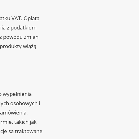
atku VAT. Opłata
nia z podatkiem
 z powodu zmian
 produkty wiążą
o wypełnienia
nych osobowych i
 zamówienia.
rmie, takich jak
macje są traktowane