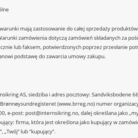
ólne
i warunki mają zastosowanie do całej sprzedaży produktów 
. Warunki zamówienia dotyczą zamówień składanych za po
icznie lub faksem, potwierdzonych poprzez przesłanie po
tanowi podstawę do zawarcia umowy zakupu.
nsikring AS, siedziba i adres pocztowy: Sandviksbodene 6
 Brønnøysundregisteret (www.brreg.no) numer organizacy
00, e-post: post@internsikring.no, dalej określana jako „my
jący: firma, która jest określona jako kupujący w zamówien
”, „Twój” lub “kupujący”.