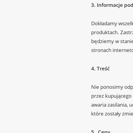
3. Informacje po
Dokładamy wszelk
produktach. Zastr
będziemy w stanie
stronach internet
4.
Treść
Nie ponosimy odpo
przez kupującego 
awaria zasilania,
które zostały zm
5.
Ceny