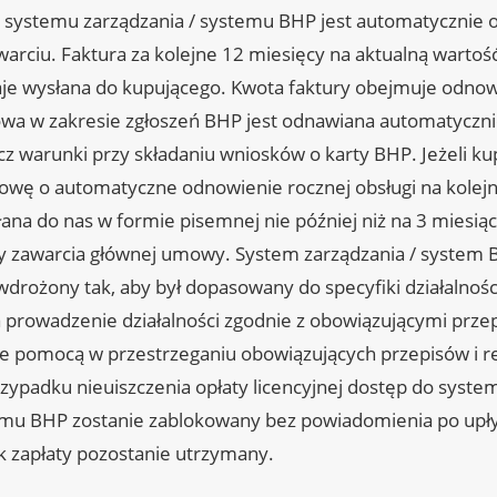
systemu zarządzania / systemu BHP jest automatycznie 
warciu. Faktura za kolejne 12 miesięcy na aktualną wartość
je wysłana do kupującego. Kwota faktury obejmuje odnowi
wa w zakresie zgłoszeń BHP jest odnawiana automatyczni
acz warunki przy składaniu wniosków o karty BHP. Jeżeli ku
ę o automatyczne odnowienie rocznej obsługi na kolejny
łana do nas w formie pisemnej nie później niż na 3 miesią
y zawarcia głównej umowy. System zarządzania / system 
drożony tak, aby był dopasowany do specyfiki działalności 
 prowadzenie działalności zgodnie z obowiązującymi prze
ie pomocą w przestrzeganiu obowiązujących przepisów i reg
ypadku nieuiszczenia opłaty licencyjnej dostęp do syste
emu BHP zostanie zablokowany bez powiadomienia po upł
ek zapłaty pozostanie utrzymany.