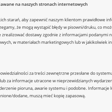
dawane na naszych stronach internetowych
ich starań, aby zapewnić naszym klientom prawidłowe inf
zegamy, że mogą wystąpić błędy w pisowni/druku, co może
 zrealizować dostawy zgodnie z informacjami podanymi n
owych, w materiałach marketingowych lub w jakikolwiek i
wiedzialności za treści zewnętrzne przesłane do system
lub za informacje utracone w nieprzewidzianych wydarzenia
 uderzenie pioruna, awarie systemu i podobne. Informacje
ienione/dodane, muszą mieć kopię zapasową.