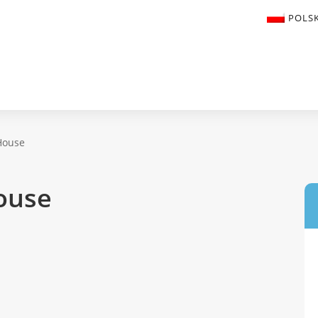
POLSK
House
ouse