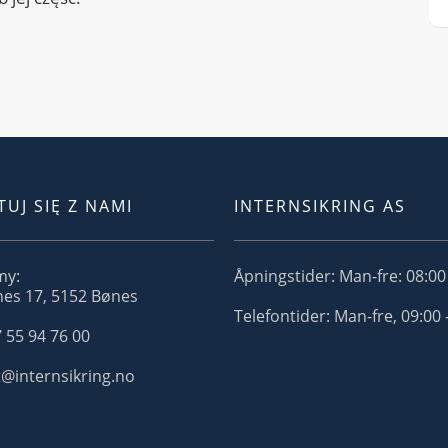
UJ SIĘ Z NAMI
INTERNSIKRING AS
my:
Åpningstider: Man-fre: 08:00 
es 17, 5152 Bønes
Telefontider: Man-fre, 09:00 
 55 94 76 00
t@internsikring.no